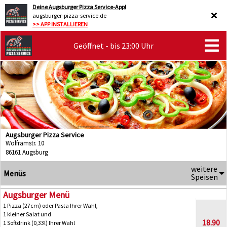
Deine Augsburger Pizza Service-App!
augsburger-pizza-service.de
>> APP INSTALLIEREN
Geöffnet - bis 23:00 Uhr
Augsburger Pizza Service
Wolframstr. 10
86161 Augsburg
weitere
Menüs
Speisen
Augsburger Menü
1 Pizza (27cm) oder Pasta Ihrer Wahl,
1 kleiner Salat und
18.90
1 Softdrink (0,33l) Ihrer Wahl