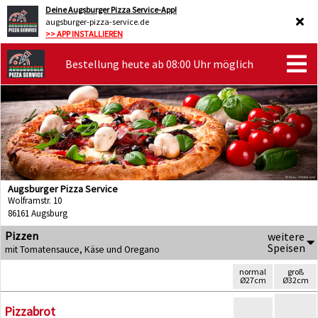
Deine Augsburger Pizza Service-App!
augsburger-pizza-service.de
>> APP INSTALLIEREN
Bestellung heute ab 08:00 Uhr möglich
Augsburger Pizza Service
Wolframstr. 10
86161 Augsburg
Pizzen
weitere
Speisen
mit Tomatensauce, Käse und Oregano
normal
groß
Ø27cm
Ø32cm
Pizzabrot